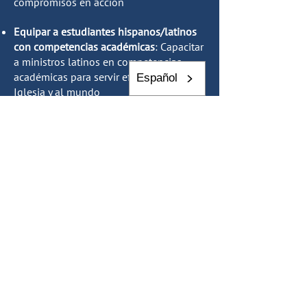
compromisos en acción
Equipar a estudiantes hispanos/latinos
con competencias académicas
: Capacitar
a ministros latinos en competencias
académicas para servir eficazmente a la
Español
Iglesia y al mundo
Equipar a los estudiantes
hispanos/latinos con competencias de
liderazgo
: combinar la vida y aprendizaje
de tal manera que los alumnos
adquieran la madurez y el liderazgo
competencias necesarias para
desarrollar una mejor comprensión de la
naturaleza y las causas de injusticia y
emprender acciones para promover un
mundo mejor y llevar a cabo la misión
de la Iglesia en el mundo