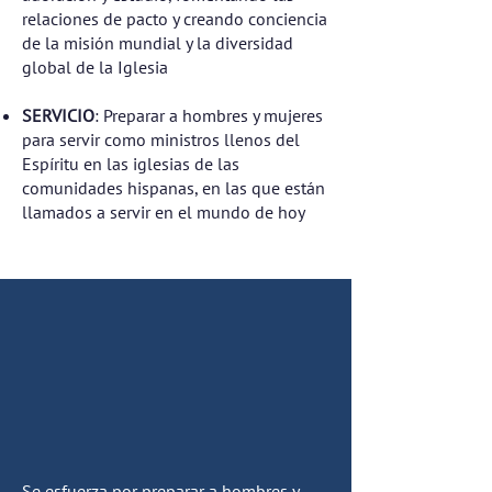
relaciones de pacto y creando conciencia
de la misión mundial y la diversidad
global de la Iglesia
SERVICIO
: Preparar a hombres y mujeres
para servir como ministros llenos del
Espíritu en las iglesias de las
comunidades hispanas, en las que están
llamados a servir en el mundo de hoy
Como resultado de su Visión y Misión, y
para lograr los objetivos institucionales,
UNILIMI funciona de tal manera que su
administración, facultad y personal:
Se esfuerza por preparar a hombres y