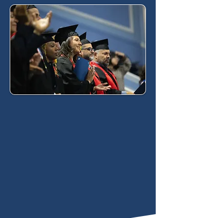
Nuestra Visión
Ser una voz pentecostal pertinente,
sanadora y redentora en el mundo que
impulsa el cumplimiento de la Gran